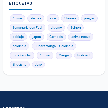
ETIQUETAS
Anime
alianza
akai
Shonen
juegos
Semanario con Feel
djaome
Seinen
doblaje
japon
Comedia
anime nexus
colombia
Bucaramanga - Colombia
Vida Escolar
Accion
Manga
Podcast
Shueisha
Julio