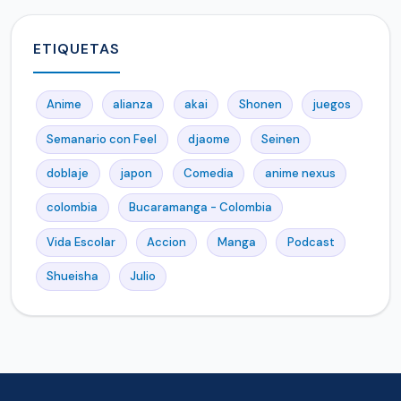
ETIQUETAS
Anime
alianza
akai
Shonen
juegos
Semanario con Feel
djaome
Seinen
doblaje
japon
Comedia
anime nexus
colombia
Bucaramanga - Colombia
Vida Escolar
Accion
Manga
Podcast
Shueisha
Julio