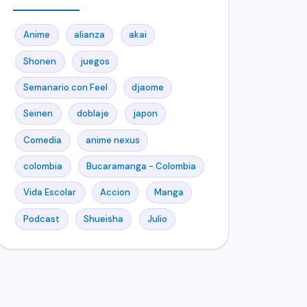
Anime
alianza
akai
Shonen
juegos
Semanario con Feel
djaome
Seinen
doblaje
japon
Comedia
anime nexus
colombia
Bucaramanga - Colombia
Vida Escolar
Accion
Manga
Podcast
Shueisha
Julio