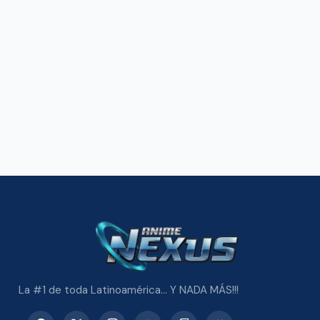
La #1 de toda Latinoamérica... Y NADA MÁS!!!