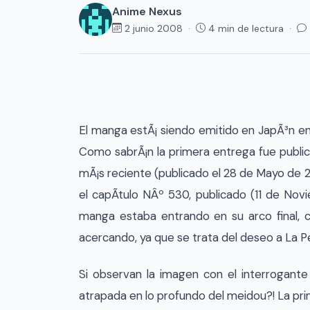
Anime Nexus
2 junio 2008 ·
4 min de lectura ·
El manga estÃ¡ siendo emitido en JapÃ³n e
Como sabrÃ¡n la primera entrega fue public
mÃ¡s reciente (publicado el 28 de Mayo d
el capÃ­tulo NÂº 530, publicado (11 de No
manga estaba entrando en su arco final, c
acercando, ya que se trata del deseo a La P
Si observan la imagen con el interrogant
atrapada en lo profundo del meidou?! La pr