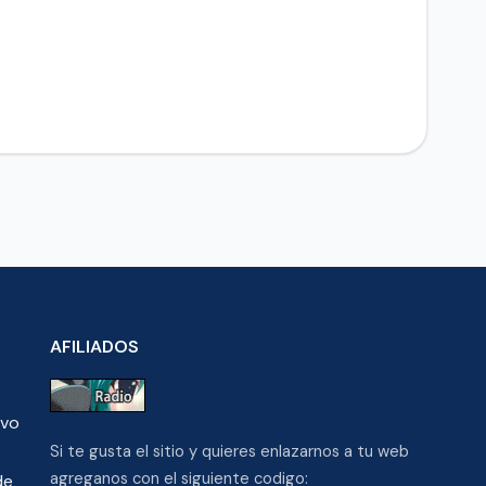
AFILIADOS
ivo
Si te gusta el sitio y quieres enlazarnos a tu web
agreganos con el siguiente codigo:
de