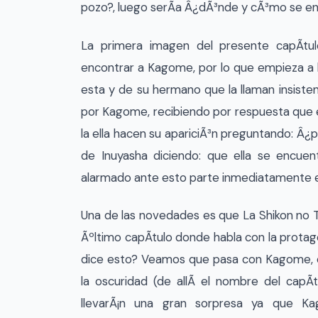
pozo?, luego serÃ­a Â¿dÃ³nde y cÃ³mo se e
La primera imagen del presente capÃ­tu
encontrar a Kagome, por lo que empieza a 
esta y de su hermano que la llaman insiste
por Kagome, recibiendo por respuesta que e
la ella hacen su apariciÃ³n preguntando: Â¿p
de Inuyasha diciendo: que ella se encuen
alarmado ante esto parte inmediatamente e
Una de las novedades es que La Shikon no T
Ãºltimo capÃ­tulo donde habla con la protag
dice esto? Veamos que pasa con Kagome, c
la oscuridad (de allÃ­ el nombre del capÃ­
llevarÃ¡n una gran sorpresa ya que K