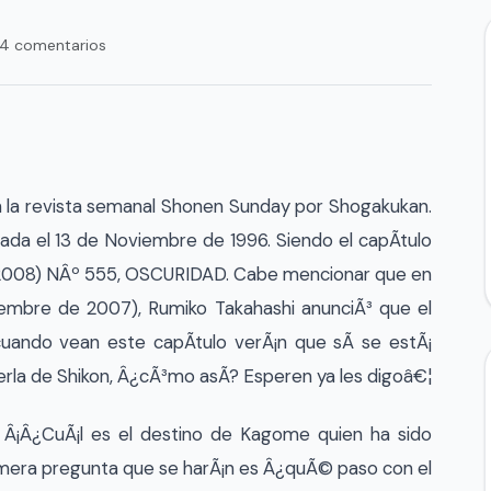
4 comentarios
n la revista semanal Shonen Sunday por Shogakukan.
ada el 13 de Noviembre de 1996. Siendo el capÃ­tulo
e 2008) NÂº 555, OSCURIDAD. Cabe mencionar que en
viembre de 2007), Rumiko Takahashi anunciÃ³ que el
uando vean este capÃ­tulo verÃ¡n que sÃ­ se estÃ¡
erla de Shikon, Â¿cÃ³mo asÃ­? Esperen ya les digoâ€¦
e Â¡Â¿CuÃ¡l es el destino de Kagome quien ha sido
imera pregunta que se harÃ¡n es Â¿quÃ© paso con el