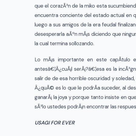
que el corazÃ³n de la miko esta sucumbiend
encuentra conciente del estado actual en q
luego a sus amigos de la era feudal finaliza
desesperarla aÃºn mÃ¡s diciendo que ninguno
la cual termina sollozando.
Lo mÃ¡s importante en este capÃ­tulo 
antesâ€¦Â¿cuÃ¡l serÃ¡?â€¦esa es la incÃ³
salir de de esa horrible oscuridad y soledad,
Â¿quÃ© es lo que le podrÃ­a suceder, al de
ganarÃ¡ la joya y porque tanto insiste en q
sÃ³lo ustedes podrÃ¡n encontrar las respuest
USAGI FOR EVER