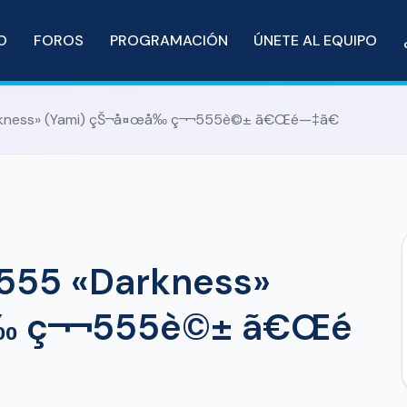
IO
FOROS
PROGRAMACIÓN
ÚNETE AL EQUIPO
rkness» (Yami) çŠ¬å¤œå‰ ç¬¬555è©± ã€Œé—‡ã€
555 «Darkness»
‰ ç¬¬555è©± ã€Œé