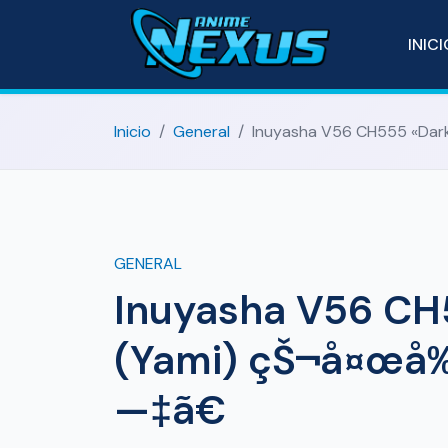
INIC
Inicio
General
Inuyasha V56 CH555 «Da
GENERAL
Inuyasha V56 CH
(Yami) çŠ¬å¤œå
—‡ã€