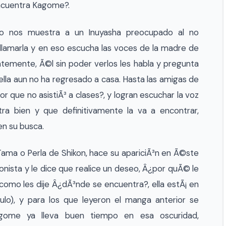
ncuentra Kagome?.
lo nos muestra a un Inuyasha preocupado al no
llamarla y en eso escucha las voces de la madre de
ntemente, Ã©l sin poder verlos les habla y pregunta
lla aun no ha regresado a casa. Hasta las amigas de
or que no asistiÃ³ a clases?, y logran escuchar la voz
tra bien y que definitivamente la va a encontrar,
n su busca.
ama o Perla de Shikon, hace su apariciÃ³n en Ã©ste
onista y le dice que realice un deseo, Â¿por quÃ© le
omo les dije Â¿dÃ³nde se encuentra?,
ella estÃ¡ en
tulo), y para los que leyeron el manga anterior se
agome ya lleva buen tiempo en esa oscuridad,