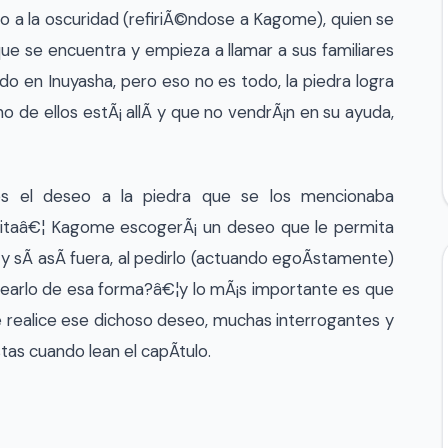
o a la oscuridad (refiriÃ©ndose a Kagome), quien se
ue se encuentra y empieza a llamar a sus familiares
ndo en Inuyasha, pero eso no es todo, la piedra logra
 de ellos estÃ¡ allÃ­ y que no vendrÃ¡n en su ayuda,
es el deseo a la piedra que se los mencionaba
gnitaâ€¦ Kagome escogerÃ¡ un deseo que le permita
 y sÃ­ asÃ­ fuera, al pedirlo (actuando egoÃ­stamente)
searlo de esa forma?â€¦y lo mÃ¡s importante es que
ue realice ese dichoso deseo, muchas interrogantes y
as cuando lean el capÃ­tulo.