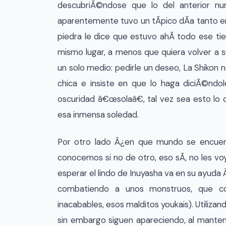
descubriÃ©ndose que lo del anterior nu
aparentemente tuvo un tÃ­pico dÃ­a tanto e
piedra le dice que estuvo ahÃ­ todo ese t
mismo lugar, a menos que quiera volver a 
un solo medio: pedirle un deseo, La Shikon
chica e insiste en que lo haga diciÃ©ndo
oscuridad â€œsolaâ€, tal vez sea esto lo 
esa inmensa soledad.
Por otro lado Â¿en que mundo se encuen
conocemos si no de otro, eso sÃ­, no les vo
esperar el lindo de Inuyasha va en su ayuda Â
combatiendo a unos monstruos, que c
inacabables, esos malditos youkais). Utilizan
sin embargo siguen apareciendo, al manten