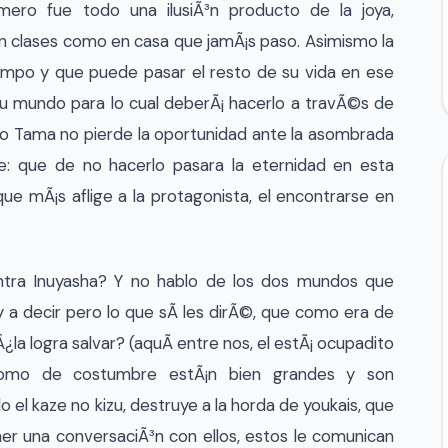
mero fue todo una ilusiÃ³n producto de la joya,
n clases como en casa que jamÃ¡s paso. Asimismo la
iempo y que puede pasar el resto de su vida en ese
su mundo para lo cual deberÃ¡ hacerlo a travÃ©s de
 no Tama no pierde la oportunidad ante la asombrada
le: que de no hacerlo pasara la eternidad en esta
que mÃ¡s aflige
a la protagonista, el encontrarse en
tra Inuyasha? Y no hablo de los dos mundos que
y a decir pero lo que sÃ­ les dirÃ©, que como era de
¿la logra salvar? (aquÃ­ entre nos, el estÃ¡ ocupadito
omo de costumbre estÃ¡n bien grandes y son
do el kaze no kizu, destruye a la horda de youkais, que
er una conversaciÃ³n con ellos, estos le comunican